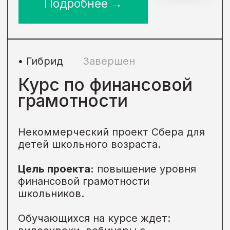
Подробнее →
• Онлайн
Завершен
Большая перемена
Некоммерческий проект при
поддержки Сбера для подростков
10–18 лет.
Цель проекта:
научить разработке,
упаковке и проверке кейсов,
охватывающих актуальные
социальные темы, такие как EGS и
т.д.