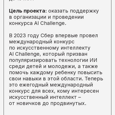
«Максимум. Говорим
по-русски»
Некоммерческий проект MAXIMUM
Education для иностранных
граждан, проживающих за
рубежом, или проживающих на
территории России,
заинтересованных в изучении
русского языка.
Цель проекта:
познакомить
иностранцев, живущих за рубежом
с русским языком и дать
возможность обрести навыки
устной и письменной речи.
Проект разработан специально для
иностранных граждан, которые
хотят совершенствовать свои
навыки русского языка и ближе
познакомиться с русской
культурой. Проект получил
поддержку от МИД России,
Посольств и русских домов
зарубежом.