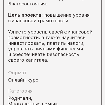
Подробнее →
• Гибрид
Идет сейчас
Международный
конкурс по ИИ
для молодежи
AI Challenge
Некоммерческий проект Сбера для
детей школьного возраста
и подростков, которым интересен
искусственный интеллект.
Участвовать могут ученики любых
классов и выпускники школ
до 18 лет.
Цель проекта:
оказать поддержку
в организации и проведении