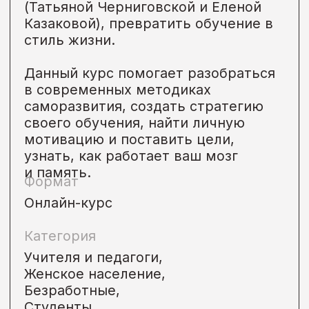
Категория
Студенты,
Другое
• Онлайн
Завершен
Фестиваль
«День выбора»