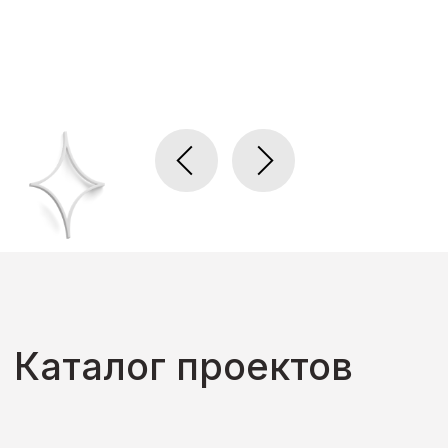
Каталог проектов
Сортировать по категории:
Все проекты
Для детей до 18 лет
Для детей с ОВЗ
Для студентов
Для воспитанников детских домов
Для инвалидов в возрасте 18+
Для многодетных семей
Для семей с особенными детьми
Для родителей
Для малоимущих
Для пенсионеров и людей предпенсионного возраста
Для НКО и тех, кто хочет их поддержать
Для безработных
Другое