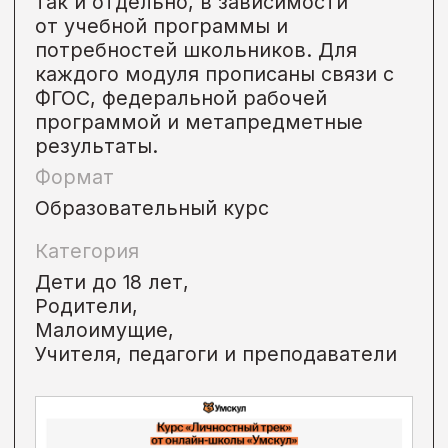
Подробнее →
• Онлайн
Идет сейчас
Курс «Учусь Учиться»
Некоммерческий проект Сбера.
Цель проекта:
помочь взрослым
и педагогам с помощью ведущих
экспертов в сфере
нейрофизиологии и педагогики
(Татьяной Черниговской и Еленой
Казаковой), превратить обучение в
стиль жизни.
Данный курс помогает разобраться
в современных методиках
саморазвития, создать стратегию
своего обучения, найти личную