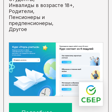
Некоммерческий проект MAXIMUM
Education для школьников старших
классов.
Цель проекта:
помочь школьникам
и их родителям определиться
с будущей профессией ребенка,
а также дать возможность посетить
лекции и мастер-классы от
психологов и экспертов.
Онлайн-фестиваль представляет
собой интерактивную площадку, где
школьники имеют возможность
познакомиться с различными
профессиями и принять решение
о своем будущем призвании. Для
участия в фестивале так же
приглашаются и родители, чтобы
они могли поддержать ребенка и
помочь сделать осознанный выбор
в процессе последующего обучения
и карьерного развития.
Формат