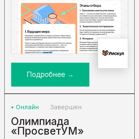
Цель проекта:
сформировать
у школьников знания и умения,
необходимые для успешного
построения карьеры и жизни в
целом.
Курс для школьников, учителей,
педагогов дополнительного
образования и родителей
школьников. Курс состоит из видео-
уроков с заданиями:
профориентация, поступление,
личностное развитие (умение
учиться, эффективно общаться,
критически мыслить и регулировать
свое поведение). Эти модули могут
использоваться как в комплексе,
так и отдельно, в зависимости
от учебной программы и
потребностей школьников. Для
каждого модуля прописаны связи с
ФГОС, федеральной рабочей
программой и метапредметные
результаты.
Формат