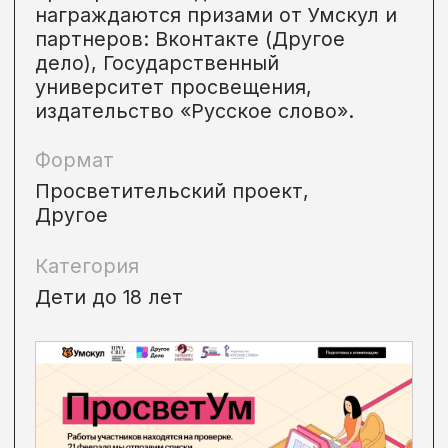
Сбер Сова
Бесплатные онлайн-курсы Академии
Благосостояния.
Цель проекта:
повышение уровня
финансовой грамотности.
Узнаете уровень своей финансовой
грамотности, а также научитесь
инвестировать, платить налоги,
управлять личными финансами
и обеспечивать безопасность
своего капитала.
Формат
Онлайн-курс
Категория
Родители,
Многодетные семьи,
Инвалиды в возрасте 18+,
Пенсионеры и
предпенсионеры,