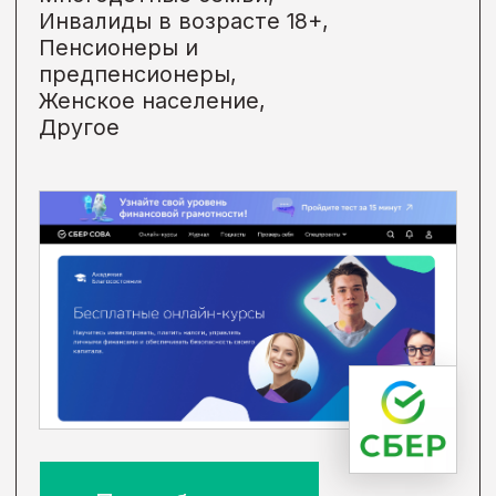
конкурса AI Challenge.
В 2023 году Сбер впервые провел
международный конкурс
по искусственному интеллекту
AI Challenge, который призван
популяризировать технологии ИИ
среди детей и молодежи, а также
помочь каждому ребенку повысить
свои навыки в этой области. Теперь
это ежегодный международный
конкурс для всех, кому интересен
искусственный интеллект –
от новичков до продвинутых.
Формат
Просветительский проект,
Другое
Категория
Дети до 18 лет