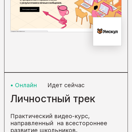
Женское население,
Другое
Подробнее →
• Гибрид
Завершен
Курс по финансовой
грамотности
Некоммерческий проект Сбера для