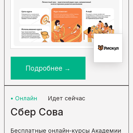
мотивацию и поставить цели,
узнать, как работает ваш мозг
и память.
Формат
Онлайн-курс
Категория
Учителя и педагоги,
Женское население,
Безработные,
Студенты,
Инвалиды в возрасте 18+,
Родители,
Пенсионеры и
предпенсионеры,
Другое