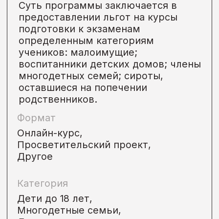
Цель проекта:
помощь ученикам
с общественно-важными
жизненными целями, ради которых
они готовы упорно трудиться
и развиваться.
Проект создан для будущих врачей,
учителей, биологов, химиков,
инженеров, архитекторов,
историков, юристов – всех, кто
неравнодушен к созданию новых
идей и модернизации.
Участникам программы дается
возможность готовится
к экзаменам по выбранным
предметам бесплатно на тарифе
PRO.
Формат
Просветительский проект,
Другое
Категория