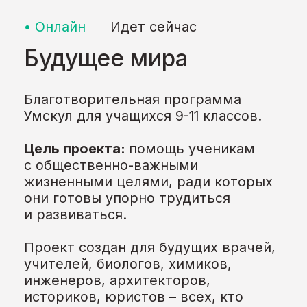
по двум профилям:
- обществознание;
- педагогика.
Цель проекта:
развитие навыков
учащихся по решению
нестандартных заданий и
применение имеющихся знаний
в практических ситуациях;
повышение интереса к социально-
гуманитарным наукам; выявление
наиболее способных участников.
За участие в олимпиаде участники,
призеры и победители
награждаются призами от Умскул и
партнеров: Вконтакте (Другое
дело), Государственный
университет просвещения,
издательство «Русское слово».
Формат
Просветительский проект,
Другое
Категория