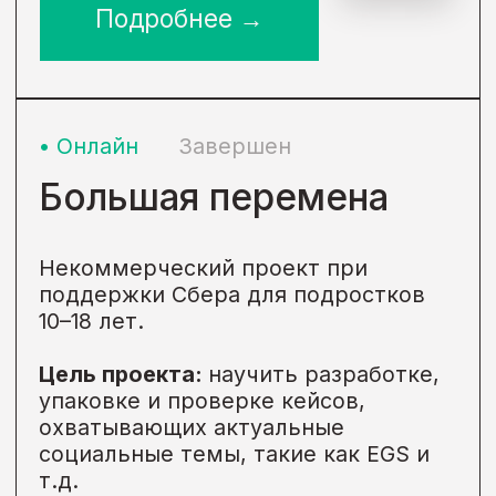
возможностей»
Некоммерческий проект MAXIMUM
Education для детей, обучающихся
в школе.
Цель проекта:
повышение уровня
знаний по основным предметам
школьной программы среди
учеников, которые длительное
время имеют низкие результаты
освоения школьной программы.
MAXIMUM возможностей помогает
повысить успеваемость
школьников, которые длительное
время имеют низкие результаты
освоения школьной программы и не
проявляют мотивацию к учебе.
Формат
Онлайн-курс
Категория