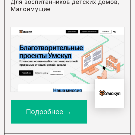
Дети до 18 лет
Подробнее →
• Онлайн
Завершен
Олимпиада
«ПросветУМ»
Бесплатная онлайн-олимпиада
от Умскул для школьников
8-11 классов. Олимпиада проходит