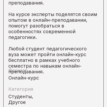
Подробнее →
• Онлайн
Идет сейчас
Олимпиады
по профориентации
«Путь в IT», «Инноваторы»,
«Максимум профессий»
–
всероссийские ежегодные
олимпиады, рекомендуемые
к прохождению Министерством
просвещения России
Олимпиады помогают школьникам
8–11 классов развивать