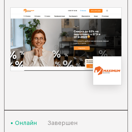
академические навыки, пробовать
себя в разных профессиональных
сферах и готовиться к экзаменам
в современном, практико-
ориентированном формате.
Победители олимпиад получают
подарки, среди которых –
бюджетное обучение в IT-
колледже MAXITET.
Формат
Просветительский проект
Категория
Дети до 18 лет