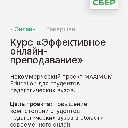
MAXIMUM Education для школьников
8-11 классов.
Профориентационное тестирование
– это комплекс мероприятий,
позволяющий ученикам
определиться с будущей
профессией, улучшить показатели
образовательным учреждениям в
сфере профориентации, а органам
государственной власти увидеть
тенденции образовательного
процесса в регионе.
Формат
Тестирование
Категория
Дети до 18 лет,
Другое