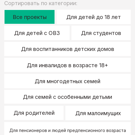
Сортировать по формату:
Онлайн
Оффлайн
Гибрид
Сортировать по статусу:
Активный
Скоро будет
Завершен
• Онлайн
Идет сейчас
Горизонт
возможностей
Благотворительная программа
Умскул для слабозащищенных
категорий граждан школьного
возраста.
Цель проекта:
сделать