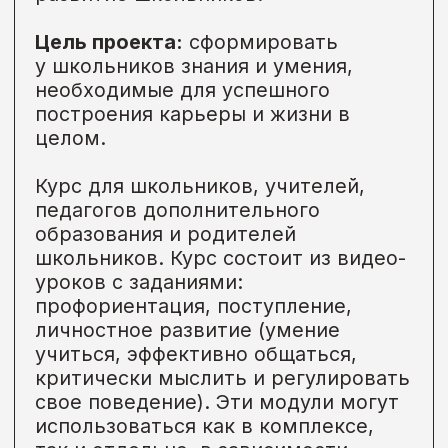
детей школьного возраста.
Цель проекта:
повышение уровня
финансовой грамотности
школьников.
Обучающихся на курсе ждет:
видеоуроки, вебинары с
экспертами, оффлан экскурсия по
офису Сбера, суперфиал и
награждение победителей и
сертификат о прохождении.
Формат
Онлайн-курс
Категория
Дети до 18 лет