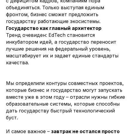
с дефицитом кадров, компаниям пора
объединяться. Только выступая единым
фронтом, бизнес сможет предложить
государству работающие экосистемы.
Государство как главный архитектор
Тренд очевиден: EdTech становится
инкубатором идей, а государство переносит
лучшие решения на федеральный уровень,
масштабирует их и задает единые стандарты
качества.
Мы определили контуры совместных проектов,
которые бизнес и государство могут запускать
вместе уже в этом году – отрасли нужны гибкие
образовательные системы, которые способны
дать государству быстрый технологический
буст.
ЮРИДИЧЕСКИЙ АДРЕС
121205, г. Москва, Вн.Тер.Г. Муниципальный Округ
И самое важное –
завтрак не остался просто
Можайский, тер Инновационного центра Сколково,